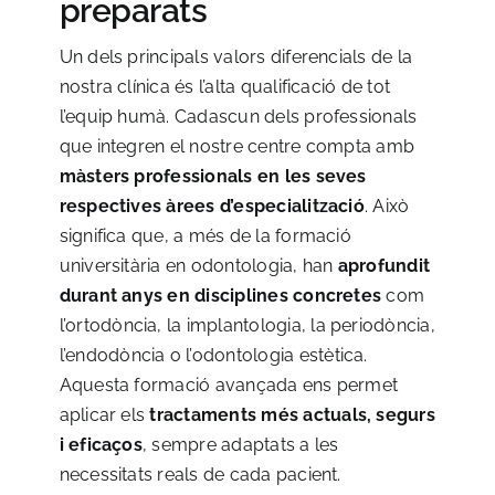
preparats
Un dels principals valors diferencials de la
nostra clínica és l’alta qualificació de tot
l’equip humà. Cadascun dels professionals
que integren el nostre centre compta amb
màsters professionals en les seves
respectives àrees d’especialització
. Això
significa que, a més de la formació
universitària en odontologia, han
aprofundit
durant anys en disciplines concretes
com
l’
ortodòncia
, la
implantologia
, la
periodòncia
,
l’
endodòncia
o l’
odontologia estètica
.
Aquesta formació avançada ens permet
aplicar els
tractaments més actuals, segurs
i eficaços
, sempre adaptats a les
necessitats reals de cada pacient.