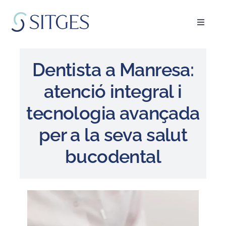
Skip
to
Toggle
content
Navigat
Inici
Dentista a Manresa:
Especialitats
atenció integral i
tecnologia avançada
L’equip
per a la seva salut
Blog
bucodental
FAQ’s
Demanar cita