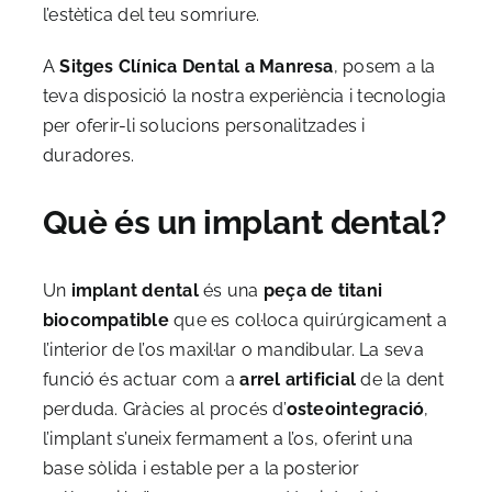
l’estètica del teu somriure.
A
Sitges Clínica Dental a Manresa
, posem a la
teva disposició la nostra experiència i tecnologia
per oferir-li solucions personalitzades i
duradores.
Què és un implant dental?
Un
implant dental
és una
peça de titani
biocompatible
que es col·loca quirúrgicament a
l’interior de l’os maxil·lar o mandibular. La seva
funció és actuar com a
arrel artificial
de la dent
perduda. Gràcies al procés d’
osteointegració
,
l’implant s’uneix fermament a l’os, oferint una
base sòlida i estable per a la posterior