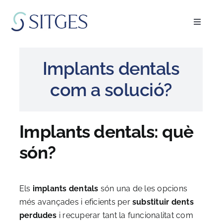
Skip
to
Toggle
content
Navigat
Inici
Implants dentals
Especialitats
com a solució?
L’equip
Implants dentals: què
Blog
són?
FAQ’s
Els
implants dentals
són una de les opcions
més avançades i eficients per
substituir dents
Demanar cita
perdudes
i recuperar tant la funcionalitat com