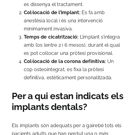
es dissenya el tractament.
Col·locació de l’implant:
Es fa amb
anestèsia local i és una intervenció
mínimament invasiva.
Temps de cicatrització:
L’implant s’integra
amb l’os (entre 2 i 6 mesos), durant el qual
es pot col·locar una pròtesi provisional.
Col·locació de la corona definitiva:
Un
cop osteointegrat, es fixa la pròtesi
definitiva, estèticament personalitzada.
Per a qui estan indicats els
implants dentals?
Els implants són adequats per a gairebé tots els
pacients adults que han perdut una o més