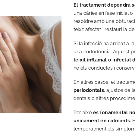
El tractament dependrà s
una càries en fase inicial
resoldre amb una obturaci
teixit afectat i restauri la de
Si la infecció ha arribat a l
una
endodòncia
. Aquest 
teixit inflamat o infectat d
ne els conductes i conserv
En altres casos, el tracta
periodontals
, ajustos de 
dentals o altres procedime
Per això
és fonamental no
únicament en calmants.
E
temporalment els símptome