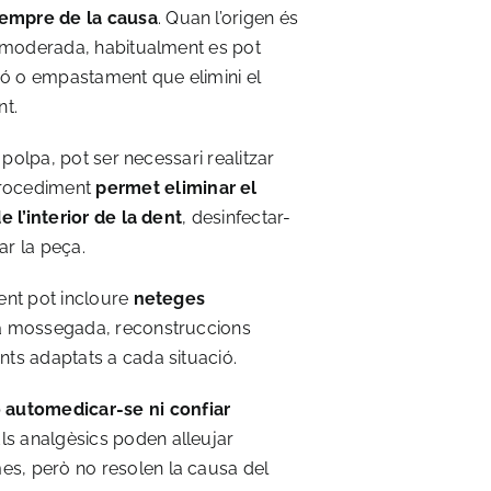
empre de la causa
. Quan l’origen és
 o moderada, habitualment es pot
ó o empastament que elimini el
nt.
a polpa, pot ser necessari realitzar
procediment
permet eliminar el
e l’interior de la dent
, desinfectar-
ar la peça.
ment pot incloure
neteges
la mossegada, reconstruccions
nts adaptats a cada situació.
 automedicar-se ni confiar
ls analgèsics poden alleujar
s, però no resolen la causa del