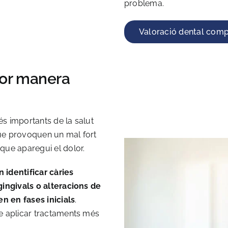
problema.
Valoració dental comp
lor manera
s importants de la salut
ue provoquen un mal fort
que aparegui el dolor.
 identificar càries
gingivals o alteracions de
n en fases inicials
.
e aplicar tractaments més