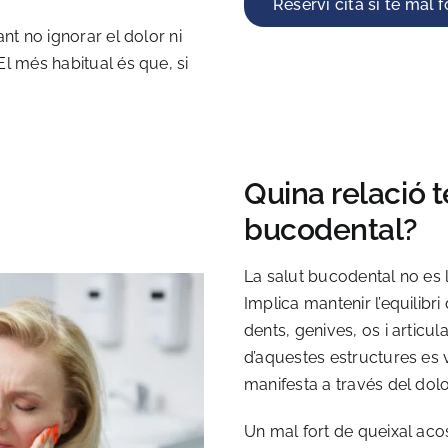
Reservi cita si té mal 
ant no ignorar el dolor ni
El més habitual és que, si
Quina relació t
bucodental?
La salut bucodental no es l
Implica mantenir l’equilibri
dents, genives, os i articu
d’aquestes estructures es v
manifesta a través del dolo
Un mal fort de queixal aco