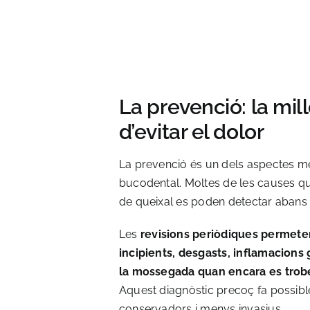
La prevenció: la mil
d’evitar el dolor
La prevenció és un dels aspectes mé
bucodental. Moltes de les causes q
de queixal es poden detectar abans 
Les
revisions periòdiques permeten
incipients, desgasts, inflamacions 
la mossegada quan encara es trobe
Aquest diagnòstic precoç fa possibl
conservadors i menys invasius.