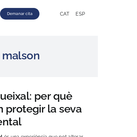
CAT
ESP
Demanar cita
un malson
queixal: per què
m protegir la seva
ental
al
és una experiència que pot alterar