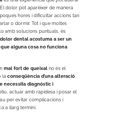
 El dolor pot aparèixer de manera
 poques hores i dificultar accions tan
rlar o dormir. Tot i que moltes
-lo amb solucions puntuals, és
 dolor dental acostuma a ser un
a que alguna cosa no funciona
un
mal fort de queixal
no és el
ó la
conseqüència d’una alteració
e necessita diagnòstic i
iu, actuar amb rapidesa i posar el
au per evitar complicacions i
a a llarg termini.