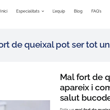
Inici
Especialitats
L’equip
Blog
FAQ’s
ort de queixal pot ser tot 
Mal fort de 
apareix i co
salut bucod
Patir un
mal fort de queix