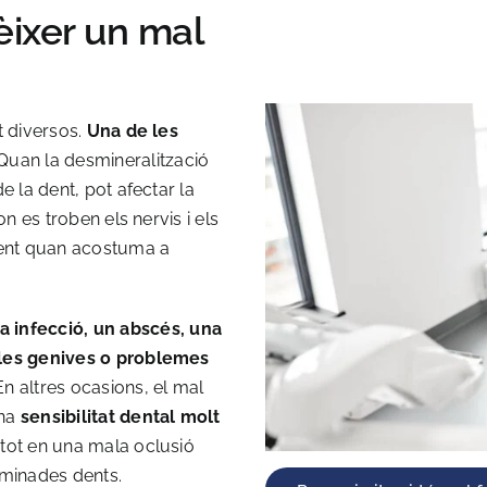
èixer un mal
t diversos.
Una de les
uan la desmineralització
e la dent, pot afectar la
on es troben els nervis i els
ent quan acostuma a
a infecció, un abscés, una
 les genives o problemes
 En altres ocasions, el mal
una
sensibilitat dental molt
i tot en una mala oclusió
minades dents.