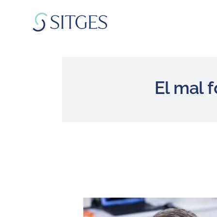
Skip
to
content
El mal f