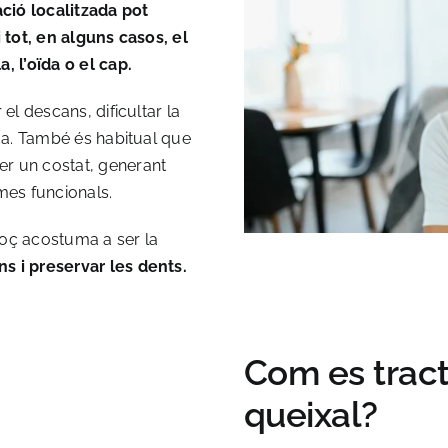
ció localitzada pot
i tot, en alguns casos, el
, l’oïda o el cap.
 el descans, dificultar la
ida. També és habitual que
er un costat, generant
es funcionals.
coç acostuma a ser la
s i preservar les dents.
Com es tract
queixal?