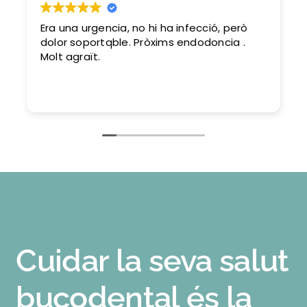
Era una urgencia, no hi ha infecció, però
dolor soportqble. Pròxims endodoncia .
Molt agraït.
Cuidar la seva salut
bucodental és la