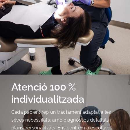
Atenció 100 %
individualitzada
Cada pacient rep un tractament adaptat a les
seves necessitats, amb diagnòstics detallats i
plans personalitzats. Ens centrem a escoltar,