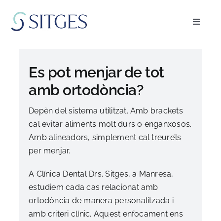
Skip
to
Toggle
content
Navigat
Inici
Es pot menjar de tot
Especialitats
amb ortodòncia?
Depèn del sistema utilitzat. Amb brackets
L’equip
cal evitar aliments molt durs o enganxosos.
Amb alineadors, simplement cal treure’ls
Blog
per menjar.
A Clínica Dental Drs. Sitges, a Manresa,
FAQ’s
estudiem cada cas relacionat amb
ortodòncia de manera personalitzada i
Demanar cita
amb criteri clínic. Aquest enfocament ens