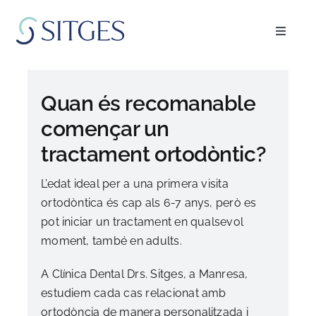
Skip
to
Toggle
content
Navigat
Inici
Quan és recomanable
Especialitats
començar un
tractament ortodòntic?
L’equip
L’edat ideal per a una primera visita
ortodòntica és cap als 6-7 anys, però es
Blog
pot iniciar un tractament en qualsevol
moment, també en adults.
FAQ’s
A Clínica Dental Drs. Sitges, a Manresa,
estudiem cada cas relacionat amb
Demanar cita
ortodòncia de manera personalitzada i