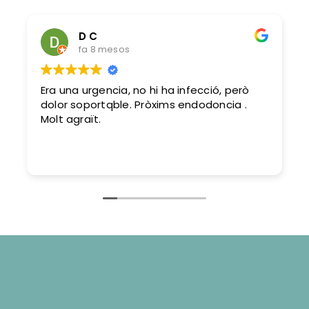
D C
fa 8 mesos
Era una urgencia, no hi ha infecció, però
dolor soportqble. Pròxims endodoncia .
Molt agraït.