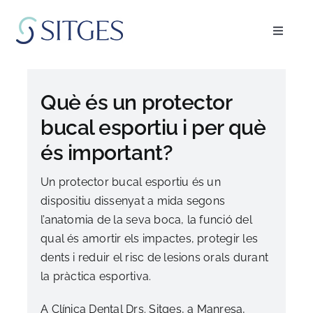
Skip
to
Toggle
content
Navigat
Inici
Què és un protector
Especialitats
bucal esportiu i per què
és important?
L’equip
Un protector bucal esportiu és un
dispositiu dissenyat a mida segons
Blog
l’anatomia de la seva boca, la funció del
qual és amortir els impactes, protegir les
FAQ’s
dents i reduir el risc de lesions orals durant
la pràctica esportiva.
Demanar cita
A Clínica Dental Drs. Sitges, a Manresa,