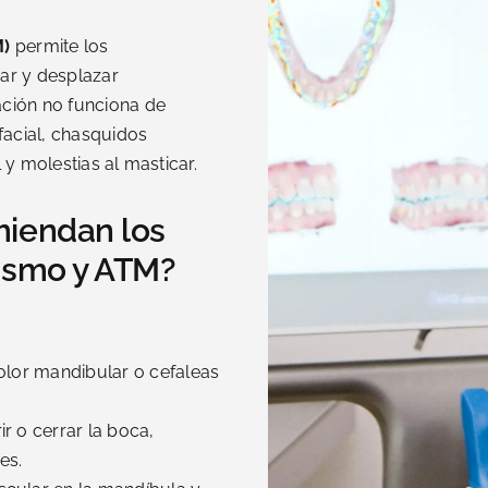
M)
permite los
rar y desplazar
ación no funciona de
facial, chasquidos
 y molestias al masticar.
miendan los
xismo y ATM?
olor mandibular o cefaleas
r o cerrar la boca,
es.