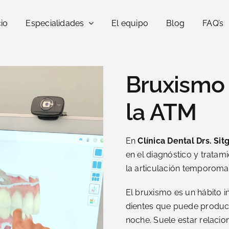
cio
Especialidades
El equipo
Blog
FAQ’s
Bruxismo 
la ATM
En
Clínica Dental Drs. Sit
en el diagnóstico y tratam
la articulación temporoma
El bruxismo es un hábito i
dientes que puede produci
noche. Suele estar relacio