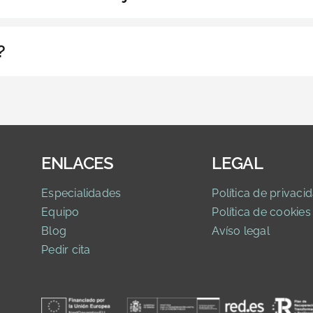
?
ENLACES
LEGAL
Especialidades
Política de privaci
d
Equipo
Política de cookies
Blog
Avíso legal
Pedir cita