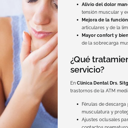
Alivio del dolor man
tensión muscular y eq
Mejora de la funció
articulares y de la l
Mayor confort y bien
de la sobrecarga mus
¿Qué tratamien
servicio?
En
Clínica Dental Drs. Sit
trastornos de la ATM medi
Férulas de descarga p
musculatura y proteg
Ajustes oclusales par
contactos prematuro