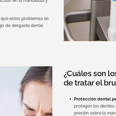
scular en la mandíbula y
r que estos problemas se
sgo de desgaste dental
¿Cuáles son lo
de tratar el br
Protección dental p
protegen los dientes
presión sobre la man