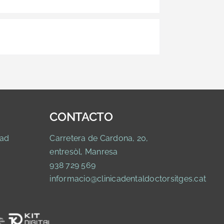
CONTACTO
ad
Carretera de Cardona, 20,
entresòl, Manresa
938 729 569
informacio@clinicadentaldoctorsitges.cat