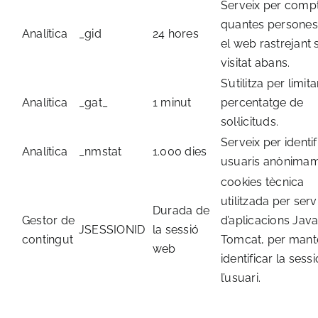
Serveix per comp
quantes persones 
Analítica
_gid
24 hores
el web rastrejant s
visitat abans.
S’utilitza per limita
Analítica
_gat_
1 minut
percentatge de
sol·licituds.
Serveix per identif
Analítica
_nmstat
1.000 dies
usuaris anònimam
cookies tècnica
utilitzada per ser
Durada de
Gestor de
d’aplicacions Jav
JSESSIONID
la sessió
contingut
Tomcat, per mante
web
identificar la sess
l’usuari.