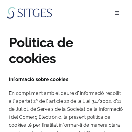
Saltar
al
Toggle
contenido
Navigat
Inicio
Politica de
Especialidades
cookies
El equipo
Informació sobre cookies
Blog
En compliment amb el deure d’ informació recollit
a l’ apartat 2º de l’ article 22 de la Llei 34/2002, d’11
FAQ’s
de Juliol, de Serveis de la Societat de la Informació
i del Comerç Electrònic, la present política de
cookies té per finalitat informar-li de manera clara i
Pedir cita