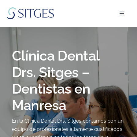
Saltar
al
Toggle
contenido
Navigat
Inicio
Especialidades
Clínica Dental
Drs. Sitges –
El equipo
Dentistas en
Blog
Manresa
FAQ’s
En la Clínica Dental Drs. Sitges contamos con un
equipo de profesionales altamente cualificados
Pedir cita