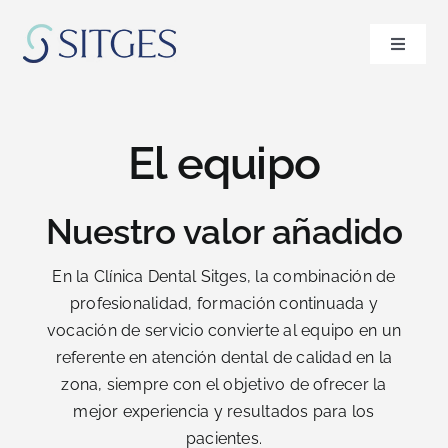
Saltar
al
Toggle
contenido
Navigat
Inicio
El equipo
Especialidades
Nuestro valor añadido
El equipo
En la Clínica Dental Sitges, la combinación de
Blog
profesionalidad, formación continuada y
vocación de servicio convierte al equipo en un
referente en atención dental de calidad en la
FAQ’s
zona, siempre con el objetivo de ofrecer la
mejor experiencia y resultados para los
Pedir cita
pacientes.