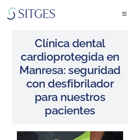
Saltar
al
Toggle
contenido
Navigat
Inicio
Clínica dental
Especialidades
cardioprotegida en
Manresa: seguridad
El equipo
con desfibrilador
Blog
para nuestros
pacientes
FAQ’s
Pedir cita