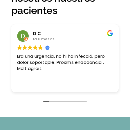
pacientes
D C
fa 8 mesos
Era una urgencia, no hi ha infecció, però
dolor soportqble. Pròxims endodoncia .
Molt agraït.