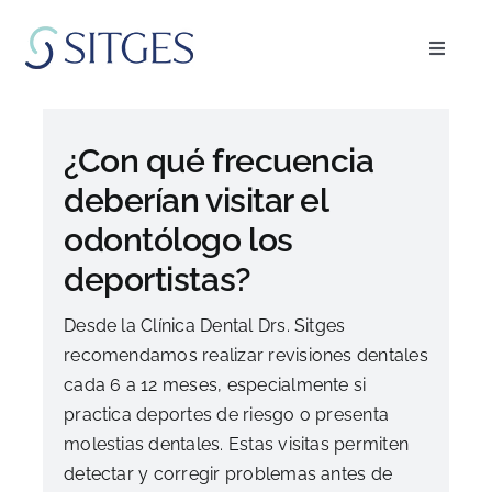
Saltar
al
Toggle
contenido
Navigat
Inicio
¿Con qué frecuencia
Especialidades
deberían visitar el
odontólogo los
El equipo
deportistas?
Blog
Desde la Clínica Dental Drs. Sitges
recomendamos realizar revisiones dentales
cada 6 a 12 meses, especialmente si
FAQ’s
practica deportes de riesgo o presenta
molestias dentales. Estas visitas permiten
Pedir cita
detectar y corregir problemas antes de