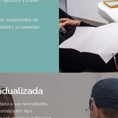
 rigurosos y planes
a, tratamientos de
idad y su bienestar.
idualizada
tado a sus necesidades,
sonalizados. Nos