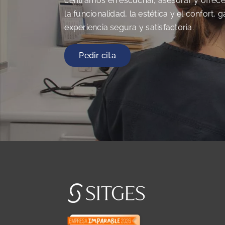
centramos en escuchar, asesorar y ofrec
la funcionalidad, la estética y el confort,
experiencia segura y satisfactoria.
Pedir cita