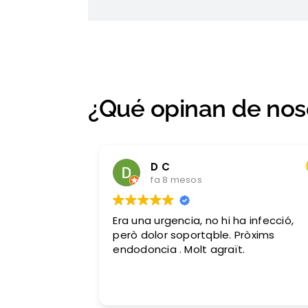
¿Qué opinan de nos
D C
fa 8 mesos
Era una urgencia, no hi ha infecció,
però dolor soportqble. Pròxims
endodoncia . Molt agraït.