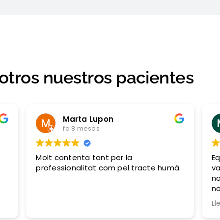
otros nuestros pacientes
Marta Lupon
fa 8 mesos
Molt contenta tant per la
Eq
professionalitat com pel tracte humà.
va
no
no
ni
Ll
do
qu