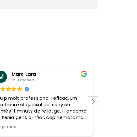
Marc Lara
Can G
fa 9 mesos
fa 1 any
uip molt professional i eficaç. Em
Un familiar em
n treure el queixal del seny en
clínica dental
més 11 minuts de rellotge, i l’endemà
amb ells va se
 tenia gens d’inflor, cap hematoma
Professionals,
 cap molèstia. Zero sagnats i zero
munt del que 
egir més
Llegir més
lors. Em van tractar molt bé i van fer
és agradable
e tot fos molt fàcil. Sens dubte, hi
vaig sentir 