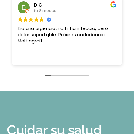
D C
fa 8 mesos
Era una urgencia, no hi ha infecció, però
dolor soportqble. Pròxims endodoncia .
Molt agraït.
Cuidar su salud