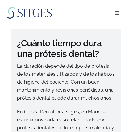
Saltar
al
Toggle
contenido
Navigat
Inicio
¿Cuánto tiempo dura
Especialidades
una prótesis dental?
La duración depende del tipo de prótesis,
El equipo
de los materiales utilizados y de los hábitos
de higiene del paciente. Con un buen
Blog
mantenimiento y revisiones periódicas, una
prótesis dental puede durar muchos años.
FAQ’s
En Clínica Dental Drs. Sitges, en Manresa,
estudiamos cada caso relacionado con
Pedir cita
prótesis dentales de forma personalizada y