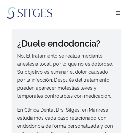
Saltar
al
Toggle
contenido
Navigat
Inicio
¿Duele endodoncia?
Especialidades
No. El tratamiento se realiza mediante
anestesia local, por lo que no es doloroso.
El equipo
Su objetivo es eliminar el dolor causado
por la infección. Después del tratamiento
Blog
pueden aparecer molestias leves y
temporales controlables con medicación.
FAQ’s
En Clínica Dental Drs. Sitges, en Manresa,
estudiamos cada caso relacionado con
endodoncia de forma personalizada y con
Pedir cita