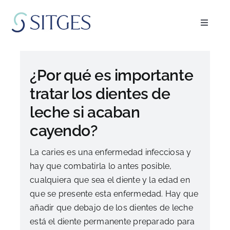
Saltar
al
Toggle
contenido
Navigat
Inicio
¿Por qué es importante
Especialidades
tratar los dientes de
leche si acaban
El equipo
cayendo?
Blog
La caries es una enfermedad infecciosa y
hay que combatirla lo antes posible,
cualquiera que sea el diente y la edad en
FAQ’s
que se presente esta enfermedad. Hay que
añadir que debajo de los dientes de leche
Pedir cita
está el diente permanente preparado para