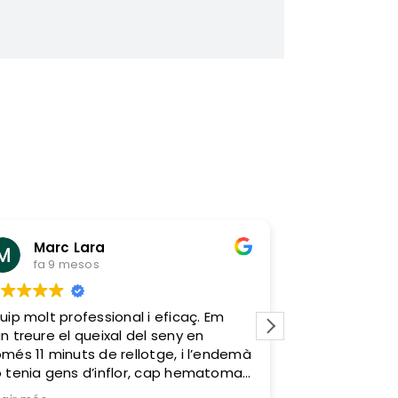
Marc Lara
Can G
fa 9 mesos
fa 1 any
uip molt professional i eficaç. Em
Un familiar em
n treure el queixal del seny en
clínica dental
més 11 minuts de rellotge, i l’endemà
amb ells va se
 tenia gens d’inflor, cap hematoma
Professionals,
 cap molèstia. Zero sagnats i zero
munt del que 