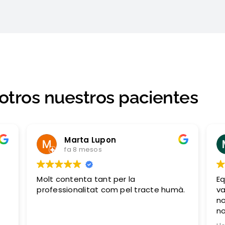
otros nuestros pacientes
Marta Lupon
fa 8 mesos
Molt contenta tant per la
Eq
professionalitat com pel tracte humà.
va
no
no
ni