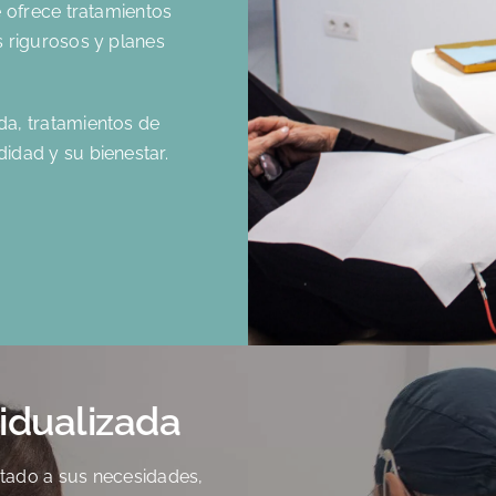
 ofrece tratamientos
 rigurosos y planes
a, tratamientos de
idad y su bienestar.
idualizada
tado a sus necesidades,