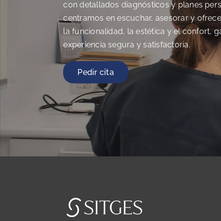
con detallados diagnósticos y planes per
centramos en escuchar, asesorar y ofrec
la funcionalidad, la estética y el confort,
experiencia segura y satisfactoria.
Pedir cita