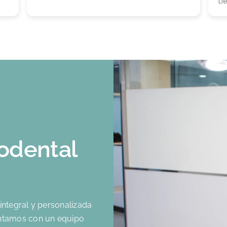
Ll
do
qu
to
codental
d
integral y personalizada
ontamos con un equipo