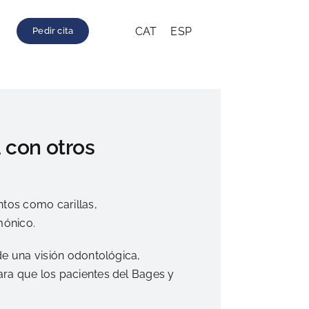
CAT
ESP
Pedir cita
 con otros
tos como carillas,
mónico.
de una visión odontológica,
ara que los pacientes del Bages y