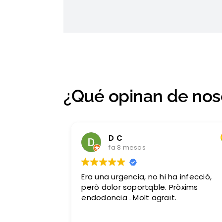
¿Qué opinan de nos
D C
fa 8 mesos
Era una urgencia, no hi ha infecció,
però dolor soportqble. Pròxims
endodoncia . Molt agraït.