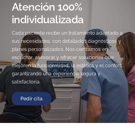
Atención 100%
individualizada
Cada paciente recibe un tratamiento adaptado a
sus necesidades, con detallados diagnósticos y
planes personalizados. Nos centramos en
escuchar, asesorar y ofrecer soluciones que
mejoren la funcionalidad, la estética y el confort,
garantizando una experiencia segura y
satisfactoria.
Pedir cita