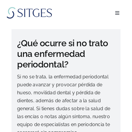
Saltar
al
Toggle
contenido
Navigat
Inicio
¿Qué ocurre si no trato
Especialidades
una enfermedad
periodontal?
El equipo
Si no se trata, la enfermedad periodontal
puede avanzar y provocar pérdida de
Blog
hueso, movilidad dental y pérdida de
dientes, además de afectar a la salud
FAQ’s
general. Si tienes dudas sobre la salud de
las encías o notas algún síntoma, nuestro
equipo de especialistas en periodoncia te
Pedir cita