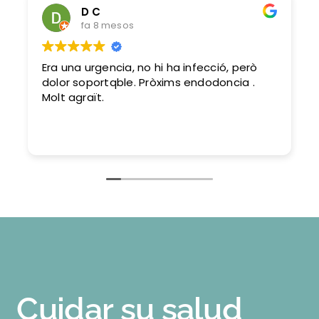
D C
fa 8 mesos
Era una urgencia, no hi ha infecció, però
dolor soportqble. Pròxims endodoncia .
Molt agraït.
Cuidar su salud