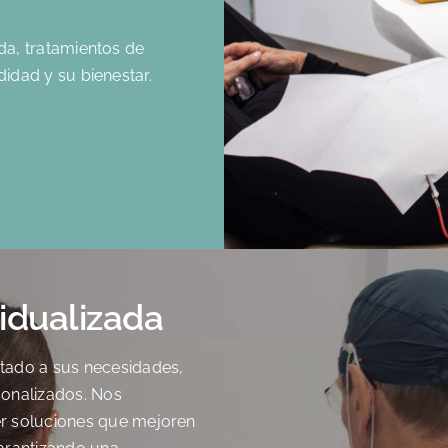
a, tratamientos de
idad y su bienestar.
idualizada
tado a sus necesidades,
sonalizados. Nos
er soluciones que mejoren