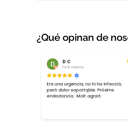
¿Qué opinan de nos
D C
fa 8 mesos
Era una urgencia, no hi ha infecció,
però dolor soportqble. Pròxims
endodoncia . Molt agraït.