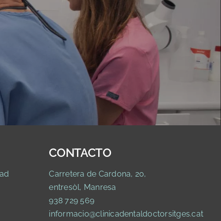
CONTACTO
ad
Carretera de Cardona, 20,
entresòl, Manresa
938 729 569
informacio@clinicadentaldoctorsitges.cat