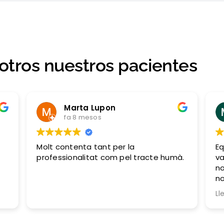
otros nuestros pacientes
Marta Lupon
fa 8 mesos
Molt contenta tant per la
Eq
professionalitat com pel tracte humà.
va
no
no
ni
Ll
do
qu
to