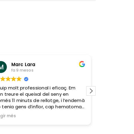
Marc Lara
Can G
fa 9 mesos
fa 1 any
uip molt professional i eficaç. Em
Un familiar em
n treure el queixal del seny en
clínica dental
més 11 minuts de rellotge, i l’endemà
amb ells va se
 tenia gens d’inflor, cap hematoma
Professionals,
 cap molèstia. Zero sagnats i zero
munt del que 
egir més
Llegir més
lors. Em van tractar molt bé i van fer
és agradable
e tot fos molt fàcil. Sens dubte, hi
vaig sentir 
rnaria!
moment.