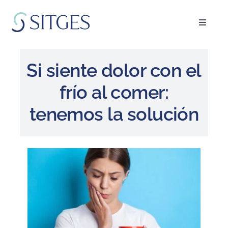
Saltar
al
Toggle
contenido
Navigat
Inicio
Si siente dolor con el
Especialidades
frío al comer:
tenemos la solución
El equipo
Blog
FAQ’s
Pedir cita