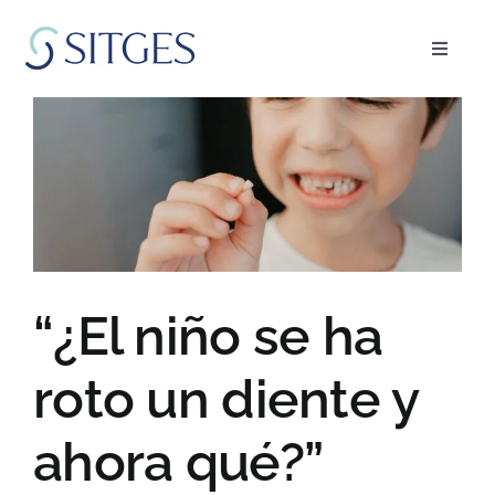
Saltar
al
Toggle
contenido
Navigat
Inicio
Especialidades
El equipo
“¿El niño se ha
Blog
roto un diente y
FAQ’s
ahora qué?”
Pedir cita