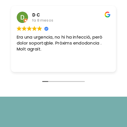
D C
fa 8 mesos
Era una urgencia, no hi ha infecció, però
dolor soportqble. Pròxims endodoncia .
Molt agraït.