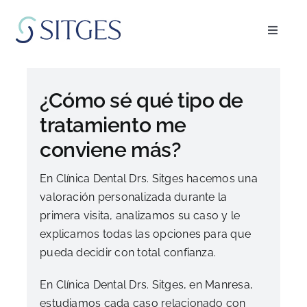
Saltar
al
Toggle
contenido
Navigat
Inicio
¿Cómo sé qué tipo de
Especialidades
tratamiento me
conviene más?
El equipo
En Clínica Dental Drs. Sitges hacemos una
valoración personalizada durante la
Blog
primera visita, analizamos su caso y le
explicamos todas las opciones para que
FAQ’s
pueda decidir con total confianza.
En Clínica Dental Drs. Sitges, en Manresa,
Pedir cita
estudiamos cada caso relacionado con