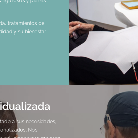
 rigurosos y planes
a, tratamientos de
idad y su bienestar.
idualizada
tado a sus necesidades,
sonalizados. Nos