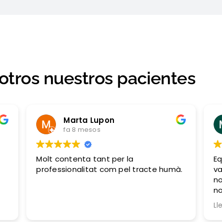
otros nuestros pacientes
Marta Lupon
fa 8 mesos
Molt contenta tant per la
Eq
professionalitat com pel tracte humà.
va
no
no
ni
Ll
do
qu