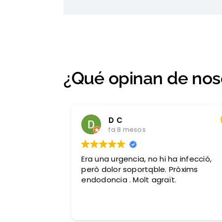
¿Qué opinan de nos
D C
fa 8 mesos
Era una urgencia, no hi ha infecció,
però dolor soportqble. Pròxims
endodoncia . Molt agraït.