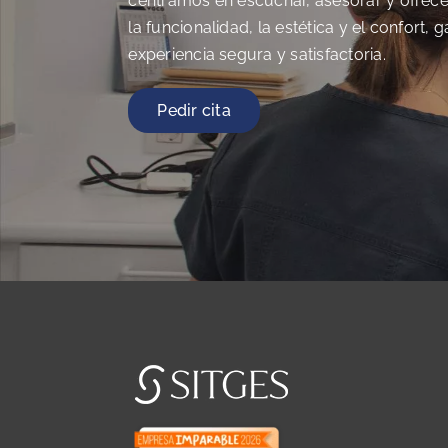
centramos en escuchar, asesorar y ofrec
la funcionalidad, la estética y el confort,
experiencia segura y satisfactoria.
Pedir cita