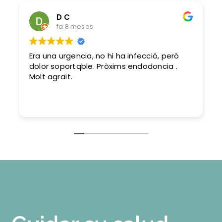
D C
fa 8 mesos
Era una urgencia, no hi ha infecció, però
dolor soportqble. Pròxims endodoncia .
Molt agraït.