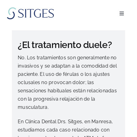
Saltar
al
Toggle
contenido
Navigat
Inicio
¿El tratamiento duele?
Especialidades
No. Los tratamientos son generalmente no
invasivos y se adaptan a la comodidad del
El equipo
paciente. El uso de férulas o los ajustes
oclusales no provocan dolor; las
Blog
sensaciones habituales están relacionadas
con la progresiva relajación de la
musculatura.
FAQ’s
En Clínica Dental Drs. Sitges, en Manresa,
estudiamos cada caso relacionado con
Pedir cita